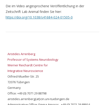
Die im Video angesprochene Veröffentlichung in der
Zeitschrift Lab Animal finden Sie hier:
https://doi.org/10.1038/s4168
4
-024-01505-0
Aristides Arrenberg
Professor of Systems Neurobiology
Werner Reichardt Centre for
Integrative Neuroscience
Otfried-Mueller-Str. 25
72076 Tübingen
Germany
Office: +49 (0) 7071 29 88798
aristides.arrenberg{at}cin.uni-tuebingen.de
Administrative Office: Emma Amoros, +49 (0) 7071 29 88914